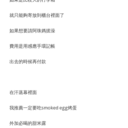
就只能夠寄放到櫃台裡面了
如果想要請阿珠媽搓澡
費用是用感應手環記帳
出去的時候再付款
在汗蒸幕裡面
我推薦一定要吃smoked egg烤蛋
外加必喝的甜米露