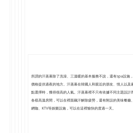
所謂的汗蒸幕除了洗澡、三溫暖的基本服務不說，還有spa設施
價格提供過夜的地方。汗蒸幕在韓國人和親近的朋友、情人以及
點選擇時，獲得很高的人氣。汗蒸幕裡不只有依據不同主題設計
各樣高溫房間，可以在裡面飆汗解除疲勞，還有附設的美味餐廳
網咖、KTV等娛樂設施，可以在這裡愉快的度過一天。