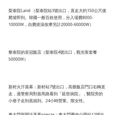
梨泰院Land （梨泰院站3號出口，直走大約150公尺後
爬坡即到。韓國一般百姓使用，分入場費8000-
10000W，自費搓澡按摩另計20000-60000W）
黎泰院的皇冠飯店（梨泰院4號出口，觀光客套餐
50000W）
新村火汗蒸幕：新村站7號出口，高爺飯店門口右轉直
走，過警察局對面馬路看到「延世病院」，醫院旁的
小巷子走到底就到。24小時營業。限女性。
東大門新開汗蒸幕sperax：東大門歷史公園站12號出