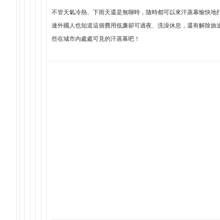
不管天氣冷熱、下雨天還是無聊時，隨時都可以來汗蒸幕愉快地打
連外國人也知道這個費用低廉卻可過夜、洗澡休息，還有解除旅
些在城市內處處可見的汗蒸幕吧！