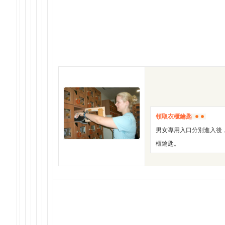
領取衣櫃鑰匙
男女專用入口分別進入後
櫃鑰匙。