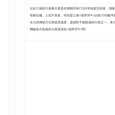
位於江南的汗蒸幕主要是在狎鷗亭和COEX等地逛完街後，消
很都完備，人也不算多。特別是江南<瑞草SPA>佔地1500餘
生火的傳統方式來提高溫度，是絕對不能錯過的行程之一。來
體驗各式各樣的主題蒸室的<瑞草SPA>吧!