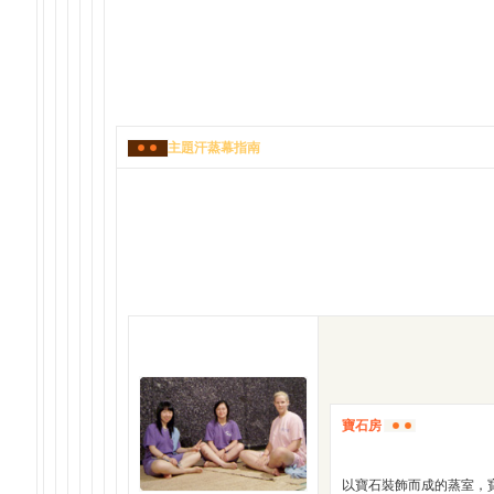
主題汗蒸幕指南
寶石房
以寶石裝飾而成的蒸室，