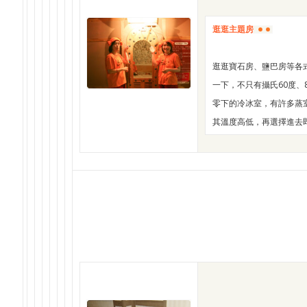
逛逛主題房
逛逛寶石房、鹽巴房等各
一下，不只有攝氏60度、
零下的冷冰室，有許多蒸
其溫度高低，再選擇進去