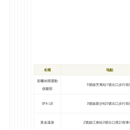
名稱
地點
首爾休閒運動
5號線芳夷站1號出口步行前
俱樂部
SPA LEI
3號線新沙站5號出口步行前
黃金溫泉
2號線江南站3號出口搭計程車