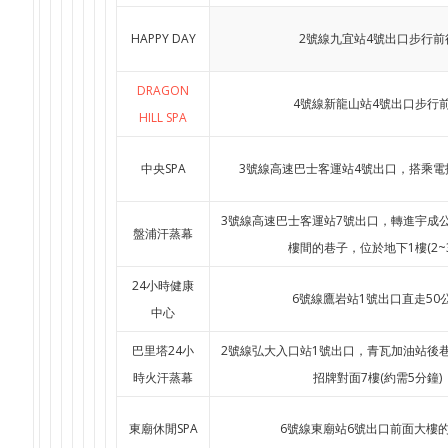
HAPPY DAY
2號線九宜站4號出口步行前
DRAGON
4號線新龍山站4號出口步行
HILL SPA
中央SPA
3號線高速巴士客運站4號出口，搭乘電
3號線高速巴士客運站7號出口，轉進宇成
盤浦汗蒸幕
樓間的巷子，位於地下1樓(2~3
24小時健康
6號線鷹岩站1號出口直走50
中心
巴里塔24小
2號線弘大入口站1號出口，青瓦加油站後巷裡的 
時火汗蒸幕
招牌對面7樓(約需5分鐘)
東廟休閒SPA
6號線東廟站6號出口前面大樓的