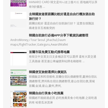
HANARO CARD 韓文是하나료고통카드 搭地鐵可以享
有9折優惠 ...
去韓國旅遊要跟團比較好還是自由行機加酒自助
旅行好？
跟團比較好 還是自由行自助旅行好？ 這實在很難說
兩者並非互相衝突的
韓國自助旅行必備APP分享下載資訊總整理
AndroMoney,i Tour Seoul ,Jihachul,Daum
maps,FlightTracker,Gateguru,AwardWallet
首爾市區免費互動式搜尋地圖
有韓文中文英文日文多種語言可以選擇 還有大眾交通
工具路線 甚至連公車編號和站牌名稱都有 ...
韓國便宜旅館選擇比價資訊
韓國飯店和民宿都有,首爾住宿比價總整理,慶洲住宿比
價總整理,濟州島住宿比價總整理,釜山住宿比價,漢城
首爾,金浦,釜山,慶州,濟州,
韓國自由行美食小吃推薦
韓國絕不能錯過必買 必吃推薦美食小吃地圖 之前吃過
的有 哈密瓜冰淇淋