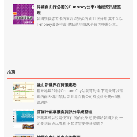
韓國自由行必備的T-money公車+地鐵資訊總整
理
韓國類似悠遊卡的東西還蠻多的 而且很好用 其中又以
T-money最為推薦 優點是地鐵30分鐘內轉乘公車...
推薦
釜山新世界百貨優惠卷
搭乘地鐵2號線Centum City站就可到達 下雨天可以逛
逛的雨天備用景點 新世界百貨公司有提供免費wifi無
線網路...
首爾汗蒸幕推薦資訊分享總整理
汗蒸幕可以說是便宜住宿的化身 想要體驗韓國文化 一
定要到這邊玩看看 不知道需要帶甚麼嗎？