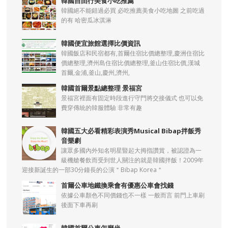
韓國自由行美食小吃推薦
韓國絕不能錯過必買 必吃推薦美食小吃地圖 之前吃過
的有 哈密瓜冰淇淋
韓國便宜旅館選擇比價資訊
韓國飯店和民宿都有,首爾住宿比價總整理,慶洲住宿比
價總整理,濟州島住宿比價總整理,釜山住宿比價,漢城
首爾,金浦,釜山,慶州,濟州,
韓國首爾景點總整理 景福宮
景福宮裡面有固定時段進行守門將交接儀式 也可以免
費穿傳統的韓服體驗 非常有趣
韓國五大必看精彩表演秀Musical Bibap拌飯秀
音樂劇
讓眾多國內外知名明星豎起大拇指讚賞，被認證為一
級機艙餐飲而受到世人關注的就是韓國拌飯！2009年
迎接新誕生的一部30分鐘長的公演＂Bibap Korea＂
首爾公車地鐵換乘會有優惠公車會找錢
依據公車顏色不同價錢也不一樣 一般而言 前門上車刷
後面下車再刷
韓國首爾公車怎麼坐